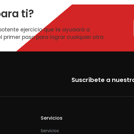
ara ti?
potente ejercicio que te ayudará a
l primer paso para lograr cualquier otra
Suscríbete a nuestr
Servicios
Servicios