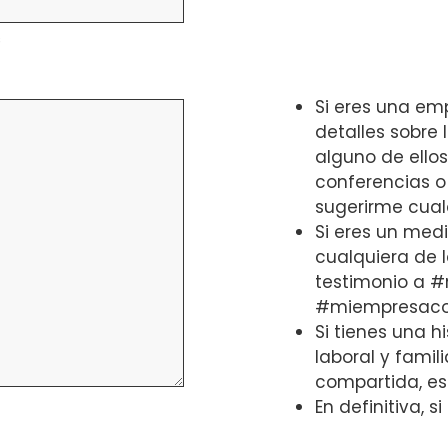
s
Si eres una em
detalles sobre 
alguno de ellos
conferencias o
sugerirme cual
Si eres un med
cualquiera de 
testimonio a #
#miempresacon
Si tienes una h
laboral y famil
compartida, es
En definitiva, 