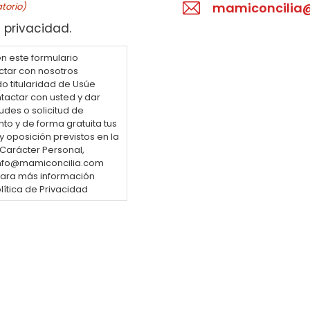
mamiconcilia
torio)
 privacidad.
en este formulario
ctar con nosotros
o titularidad de Usúe
tactar con usted y dar
udes o solicitud de
to y de forma gratuita tus
y oposición previstos en la
 Carácter Personal,
 info@mamiconcilia.com
 Para más información
lítica de Privacidad