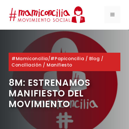
Saltar
al
MENÚ
contenido
#mamiconcilia/#papiconcilia
/
Blog
/
Conciliación
/
Manifiesto
8M: ESTRENAMOS
MANIFIESTO DEL
MOVIMIENTO