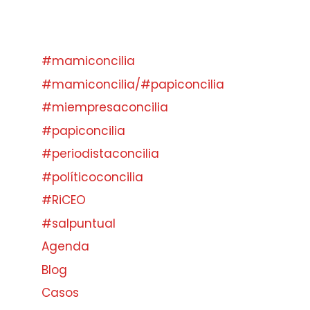
#mamiconcilia
#mamiconcilia/#papiconcilia
#miempresaconcilia
#papiconcilia
#periodistaconcilia
#políticoconcilia
#RiCEO
#salpuntual
Agenda
Blog
Casos