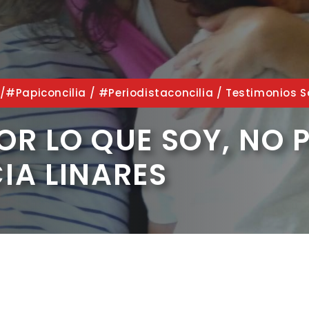
/#papiconcilia
/
#periodistaconcilia
/
Testimonios S
OR LO QUE SOY, NO 
IA LINARES