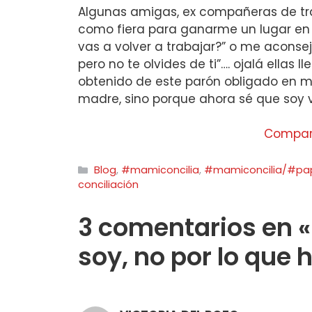
Algunas amigas, ex compañeras de tra
como fiera para ganarme un lugar en
vas a volver a trabajar?” o me aconsej
pero no te olvides de ti”…. ojalá ellas
obtenido de este parón obligado en mi 
madre, sino porque ahora sé que soy va
Compart
Categorías
Blog
,
#mamiconcilia
,
#mamiconcilia/#pap
conciliación
3 comentarios en «
soy, no por lo que 