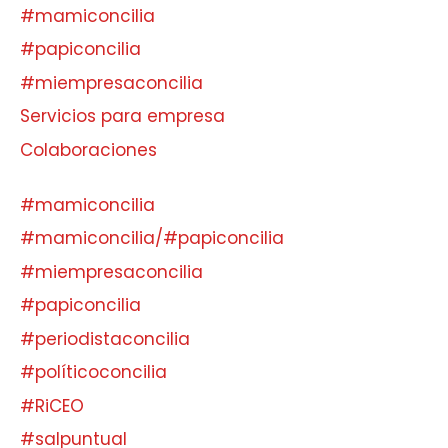
#mamiconcilia
#papiconcilia
#miempresaconcilia
Servicios para empresa
Colaboraciones
#mamiconcilia
#mamiconcilia/#papiconcilia
#miempresaconcilia
#papiconcilia
#periodistaconcilia
#políticoconcilia
#RiCEO
#salpuntual