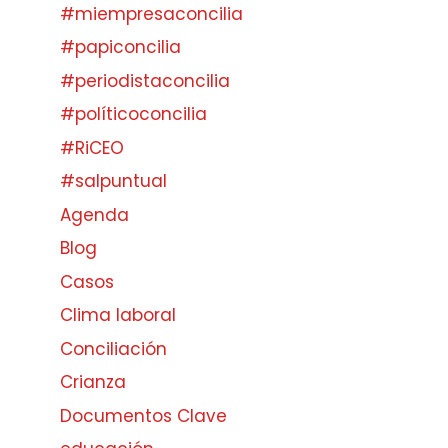
#miempresaconcilia
#papiconcilia
#periodistaconcilia
#políticoconcilia
#RiCEO
#salpuntual
Agenda
Blog
Casos
Clima laboral
Conciliación
Crianza
Documentos Clave