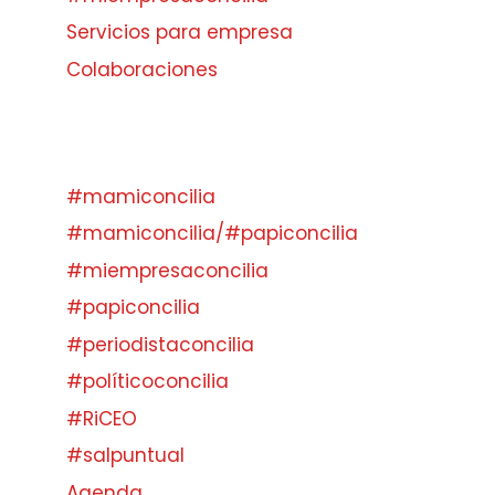
Servicios para empresa
Colaboraciones
#mamiconcilia
#mamiconcilia/#papiconcilia
#miempresaconcilia
#papiconcilia
#periodistaconcilia
#políticoconcilia
#RiCEO
#salpuntual
Agenda