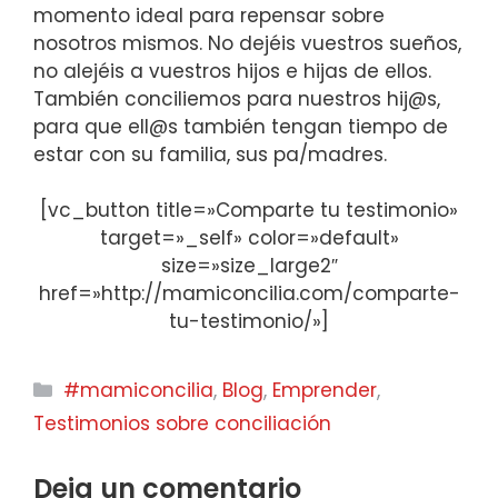
momento ideal para repensar sobre
nosotros mismos. No dejéis vuestros sueños,
no alejéis a vuestros hijos e hijas de ellos.
También conciliemos para nuestros hij@s,
para que ell@s también tengan tiempo de
estar con su familia, sus pa/madres.
[vc_button title=»Comparte tu testimonio»
target=»_self» color=»default»
size=»size_large2″
href=»http://mamiconcilia.com/comparte-
tu-testimonio/»]
Categorías
#mamiconcilia
,
Blog
,
Emprender
,
Testimonios sobre conciliación
Deja un comentario