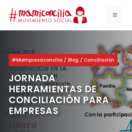
Saltar
al
MENÚ
contenido
#miempresaconcilia
/
Blog
/
Conciliación
JORNADA
HERRAMIENTAS DE
CONCILIACIÓN PARA
EMPRESAS