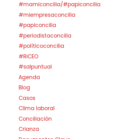
#mamiconcilia/#papiconcilia
#miempresaconcilia
#papiconcilia
#periodistaconcilia
#políticoconcilia
#RiCEO
#salpuntual
Agenda
Blog
Casos
Clima laboral
Conciliación
Crianza