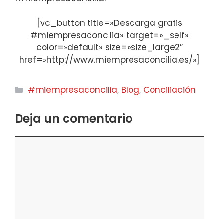
[vc_button title=»Descarga gratis
#miempresaconcilia» target=»_self»
color=»default» size=»size_large2″
href=»http://www.miempresaconcilia.es/»]
Categorías
#miempresaconcilia
,
Blog
,
Conciliación
Deja un comentario
Comentario