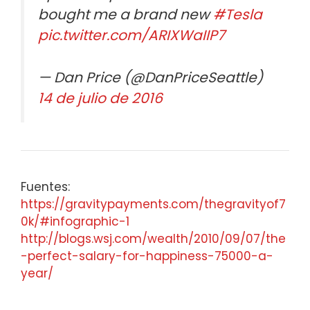
bought me a brand new
#Tesla
pic.twitter.com/ARIXWaIIP7
— Dan Price (@DanPriceSeattle)
14 de julio de 2016
Fuentes:
https://gravitypayments.com/thegravityof7
0k/#infographic-1
http://blogs.wsj.com/wealth/2010/09/07/the
-perfect-salary-for-happiness-75000-a-
year/