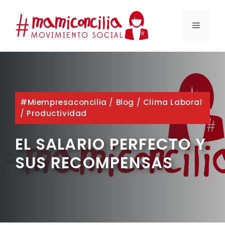
Saltar
al
MENÚ
contenido
#miempresaconcilia
/
Blog
/
Clima Laboral
/
Productividad
EL SALARIO PERFECTO Y
SUS RECOMPENSAS