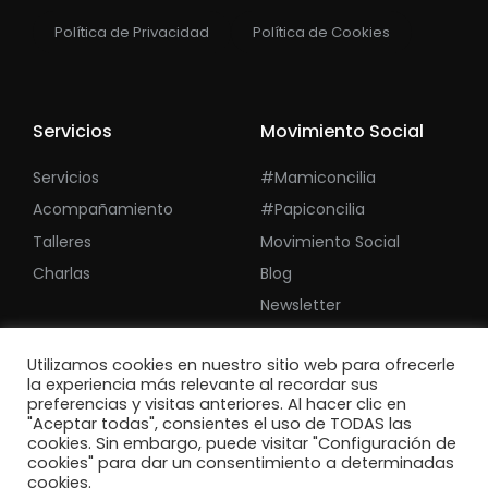
Política de Privacidad
Política de Cookies
Servicios
Movimiento Social
Servicios
#mamiconcilia
Acompañamiento
#papiconcilia
Talleres
Movimiento Social
Charlas
Blog
Newsletter
Utilizamos cookies en nuestro sitio web para ofrecerle
la experiencia más relevante al recordar sus
preferencias y visitas anteriores. Al hacer clic en
"Aceptar todas", consientes el uso de TODAS las
cookies. Sin embargo, puede visitar "Configuración de
cookies" para dar un consentimiento a determinadas
cookies.