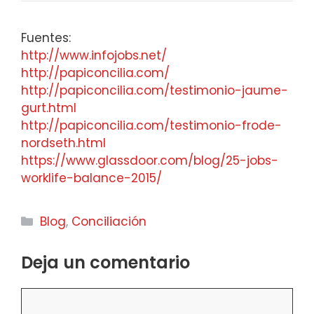
Fuentes:
http://www.infojobs.net/
http://papiconcilia.com/
http://papiconcilia.com/testimonio-jaume-
gurt.html
http://papiconcilia.com/testimonio-frode-
nordseth.html
https://www.glassdoor.com/blog/25-jobs-
worklife-balance-2015/
Categorías
Blog
,
Conciliación
Deja un comentario
Comentario