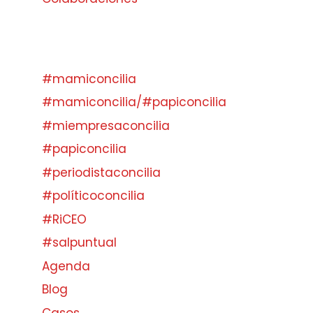
#mamiconcilia
#mamiconcilia/#papiconcilia
#miempresaconcilia
#papiconcilia
#periodistaconcilia
#políticoconcilia
#RiCEO
#salpuntual
Agenda
Blog
Casos