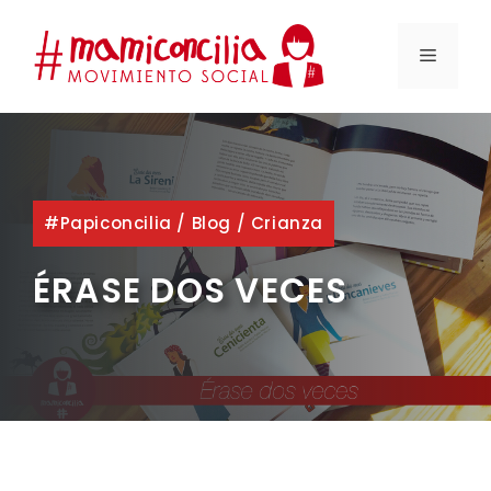
Saltar
al
MENÚ
contenido
#papiconcilia
/
Blog
/
Crianza
ÉRASE DOS VECES