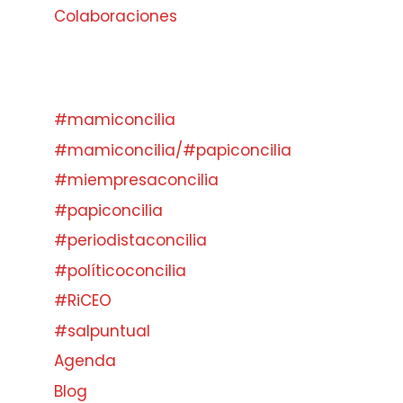
Colaboraciones
#mamiconcilia
#mamiconcilia/#papiconcilia
#miempresaconcilia
#papiconcilia
#periodistaconcilia
#políticoconcilia
#RiCEO
#salpuntual
Agenda
Blog