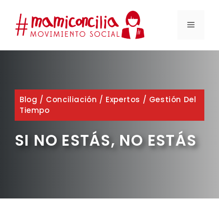
Saltar
al
MENÚ
contenido
Blog
/
Conciliación
/
Expertos
/
Gestión Del
Tiempo
SI NO ESTÁS, NO ESTÁS