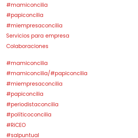
#mamiconcilia
#papiconcilia
#miempresaconcilia
Servicios para empresa
Colaboraciones
#mamiconcilia
#mamiconcilia/#papiconcilia
#miempresaconcilia
#papiconcilia
#periodistaconcilia
#políticoconcilia
#RiCEO
#salpuntual